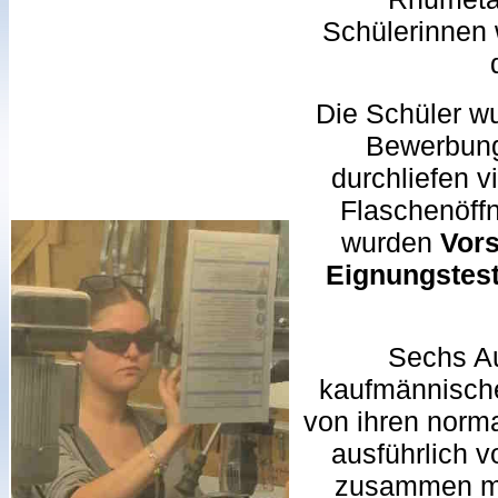
Schülerinnen 
Die Schüler wu
Bewerbung
durchliefen 
Flaschenöffn
wurden
Vor
Eignungstes
Sechs Au
kaufmännische
von ihren norma
ausführlich v
zusammen mi