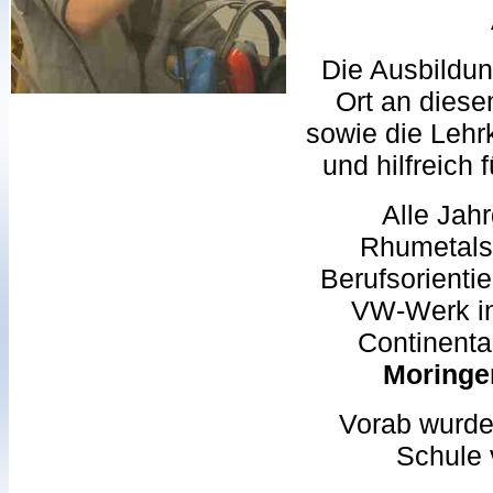
Die Ausbildun
Ort an diese
sowie die Lehrk
und hilfreich 
Alle Jah
Rhumetalsc
Berufsorienti
VW-Werk in
Continent
Moringe
Vorab wurde
Schule 