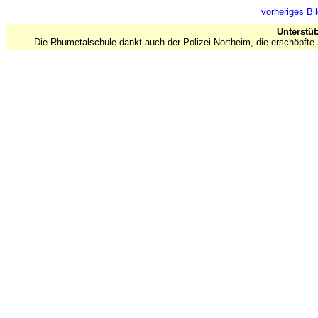
vorheriges Bi
Unterstüt
Die Rhumetalschule dankt auch der Polizei Northeim, die erschöpfte S