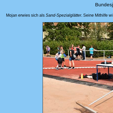
Bundesj
Mojan erwies sich als
Sand-Spezialglätter
. Seine Mithilfe 